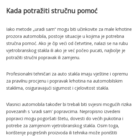
Kada potražiti stručnu pomoć
Iako metode „uradi sam“ mogu biti učinkovite za male krhotine
prozora automobila, postoje situacije u kojima je potrebna
stručna pomoć. Ako je čip veći od četvrtine, nalazi se na rubu
vjetrobranskog stakla ili ako je već počeo pucati, najbolje je
potražiti stručni popravak ili zamjenu.
Profesionalni tehničari za auto stakla imaju vještine i opremu
za pravilnu procjenu i popravak krhotina na automobilskim
staklima, osiguravajući sigurnost i cjelovitost stakla.
Vlasnici automobila također bi trebali biti svjesni mogućih rizika
povezanih s 'uradi sam' popravcima. Nepropisno izvedeni
popravci mogu pogoršati štetu, dovesti do većih pukotina i
potrebe za zamjenom vjetrobranskog stakla. Osim toga,
korištenje pogrešnih proizvoda ili tehnika može poništiti