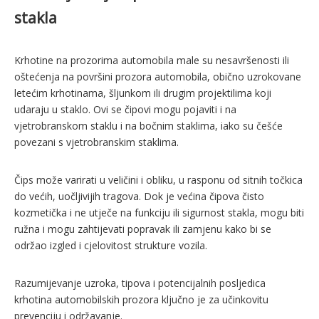
stakla
Krhotine na prozorima automobila male su nesavršenosti ili
oštećenja na površini prozora automobila, obično uzrokovane
letećim krhotinama, šljunkom ili drugim projektilima koji
udaraju u staklo. Ovi se čipovi mogu pojaviti i na
vjetrobranskom staklu i na bočnim staklima, iako su češće
povezani s vjetrobranskim staklima.
Čips može varirati u veličini i obliku, u rasponu od sitnih točkica
do većih, uočljivijih tragova. Dok je većina čipova čisto
kozmetička i ne utječe na funkciju ili sigurnost stakla, mogu biti
ružna i mogu zahtijevati popravak ili zamjenu kako bi se
održao izgled i cjelovitost strukture vozila.
Razumijevanje uzroka, tipova i potencijalnih posljedica
krhotina automobilskih prozora ključno je za učinkovitu
prevenciju i održavanje.