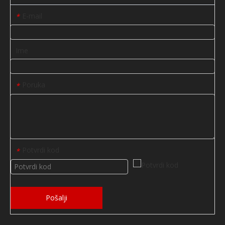
E-mail
*
Ime
Poruka
*
Potvrdi kod
*
Pošalji